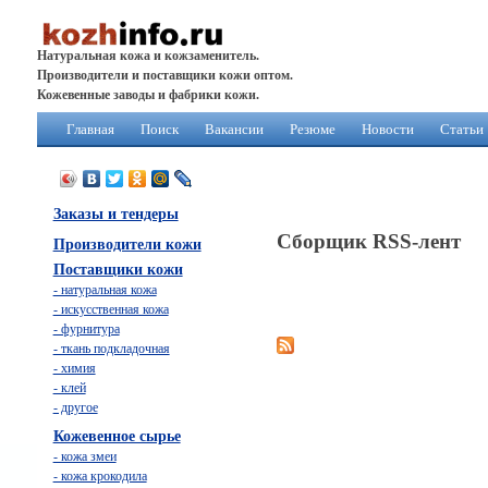
Натуральная кожа и кожзаменитель.
Производители и поставщики кожи оптом.
Кожевенные заводы и фабрики кожи.
Главная
Поиск
Вакансии
Резюме
Новости
Статьи
Заказы и тендеры
Сборщик RSS-лент
Производители кожи
Поставщики кожи
- натуральная кожа
- искусственная кожа
- фурнитура
- ткань подкладочная
- химия
- клей
- другое
Кожевенное сырье
- кожа змеи
- кожа крокодила