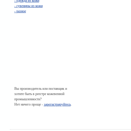
- одежда из кожи
- сувениры из кожи
- разное
Вы производитель или поставщик и
хотите быть в реестре кожевенной
промышленности?
Нет ничего проще -
зарегистрируйтесь
.