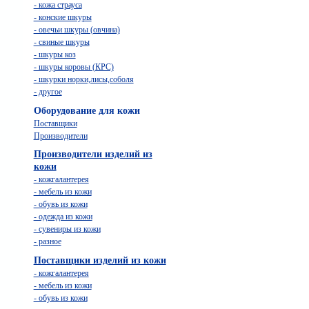
- кожа страуса
- конские шкуры
- овечьи шкуры (овчина)
- свиные шкуры
- шкуры коз
- шкуры коровы (КРС)
- шкурки норки,лисы,соболя
- другое
Оборудование для кожи
Поставщики
Производители
Производители изделий из
кожи
- кожгалантерея
- мебель из кожи
- обувь из кожи
- одежда из кожи
- сувениры из кожи
- разное
Поставщики изделий из кожи
- кожгалантерея
- мебель из кожи
- обувь из кожи