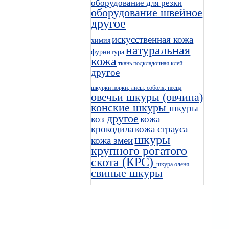
оборудование для резки
оборудование швейное
другое
искусственная кожа
химия
натуральная
фурнитура
кожа
ткань подкладочная
клей
другое
шкурки норки, лисы, соболя, песца
овечьи шкуры (овчина)
конские шкуры
шкуры
другое
коз
кожа
крокодила
кожа страуса
шкуры
кожа змеи
крупного рогатого
скота (КРС)
шкура оленя
свиные шкуры