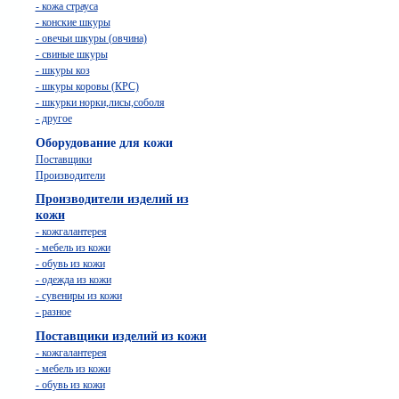
- кожа страуса
- конские шкуры
- овечьи шкуры (овчина)
- свиные шкуры
- шкуры коз
- шкуры коровы (КРС)
- шкурки норки,лисы,соболя
- другое
Оборудование для кожи
Поставщики
Производители
Производители изделий из
кожи
- кожгалантерея
- мебель из кожи
- обувь из кожи
- одежда из кожи
- сувениры из кожи
- разное
Поставщики изделий из кожи
- кожгалантерея
- мебель из кожи
- обувь из кожи