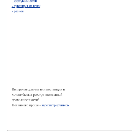
- одежда из кожи
- сувениры из кожи
- разное
Вы производитель или поставщик и
хотите быть в реестре кожевенной
промышленности?
Нет ничего проще -
зарегистрируйтесь
.