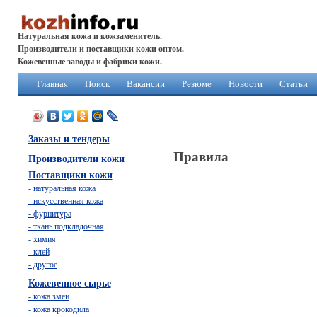
Натуральная кожа и кожзаменитель.
Производители и поставщики кожи оптом.
Кожевенные заводы и фабрики кожи.
Главная
Поиск
Вакансии
Резюме
Новости
Статьи
Заказы и тендеры
Правила
Производители кожи
Поставщики кожи
- натуральная кожа
- искусственная кожа
- фурнитура
- ткань подкладочная
- химия
- клей
- другое
Кожевенное сырье
- кожа змеи
- кожа крокодила