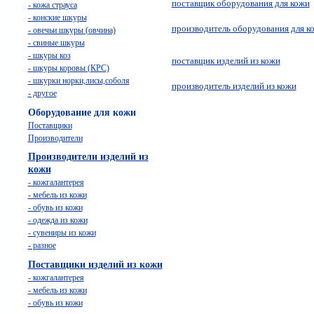
поставщик оборудования для кожи
- кожа страуса
- конские шкуры
производитель оборудования для к
- овечьи шкуры (овчина)
- свиные шкуры
- шкуры коз
поставщик изделий из кожи
- шкуры коровы (КРС)
- шкурки норки,лисы,соболя
производитель изделий из кожи
- другое
Оборудование для кожи
Поставщики
Производители
Производители изделий из
кожи
- кожгалантерея
- мебель из кожи
- обувь из кожи
- одежда из кожи
- сувениры из кожи
- разное
Поставщики изделий из кожи
- кожгалантерея
- мебель из кожи
- обувь из кожи