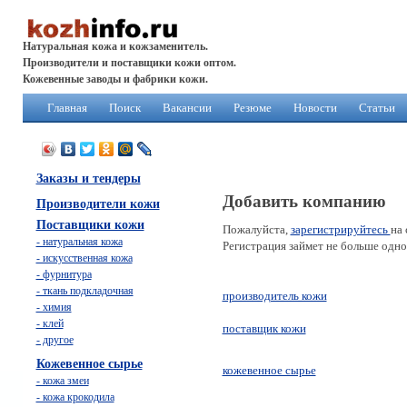
Натуральная кожа и кожзаменитель.
Производители и поставщики кожи оптом.
Кожевенные заводы и фабрики кожи.
Главная
Поиск
Вакансии
Резюме
Новости
Статьи
Заказы и тендеры
Добавить компанию
Производители кожи
Поставщики кожи
Пожалуйста,
зарегистрируйтесь
на 
- натуральная кожа
Регистрация займет не больше одн
- искусственная кожа
- фурнитура
- ткань подкладочная
производитель кожи
- химия
- клей
поставщик кожи
- другое
Кожевенное сырье
кожевенное сырье
- кожа змеи
- кожа крокодила