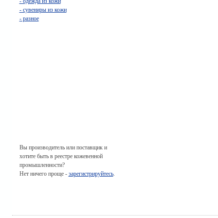
- одежда из кожи
- сувениры из кожи
- разное
Вы производитель или поставщик и
хотите быть в реестре кожевенной
промышленности?
Нет ничего проще -
зарегистрируйтесь
.