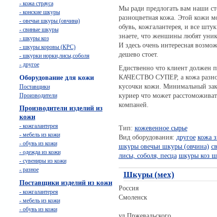
- кожа страуса
Mы ради предлогать вам наши ст
- конские шкуры
разноцветная кожа. Этой кожи м
- овечьи шкуры (овчина)
обувь, кожгалантерея, и все шту
- свиные шкуры
знаете, что женшины любят уник
- шкуры коз
И здесь очень интересная возмож
- шкуры коровы (КРС)
дешево стоет.
- шкурки норки,лисы,соболя
- другое
Едиственно что клиент должен п
КАЧЕСТВО СУПЕР, а кожа разноц
Оборудование для кожи
кусочки кожи. Минимальный зака
Поставщики
Производители
куриер что может расстоможиват
компаней.
Производители изделий из
кожи
- кожгалантерея
Тип:
кожевенное сырье
- мебель из кожи
Вид оборудования:
другое
кожа 
- обувь из кожи
шкуры
овечьи шкуры (овчина)
с
- одежда из кожи
лисы, соболя, песца
шкуры коз
ш
- сувениры из кожи
- разное
Шкуры (мех)
Поставщики изделий из кожи
Россия
- кожгалантерея
Смоленск
- мебель из кожи
- обувь из кожи
ул.Пржевальского