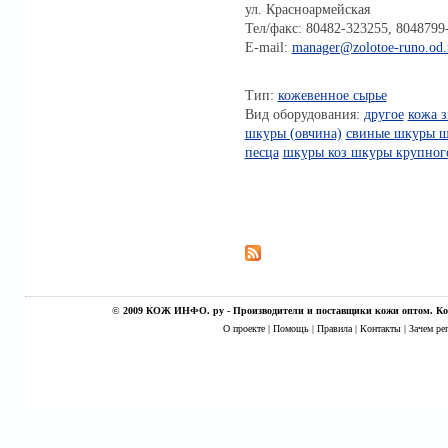
ул. Красноармейская
Тел/факс: 80482-323255, 8048799
E-mail:
manager@zolotoe-runo.od.
Тип:
кожевенное сырье
Вид оборудования:
другое
кожа 
шкуры (овчина)
свиные шкуры
ш
песца
шкуры коз
шкуры крупного
©
2009 КОЖ ИНФО. ру - Производители и поставщики кожи оптом. Кож
О проекте
|
Помощь
|
Правила
|
Контакты
|
Зачем ре