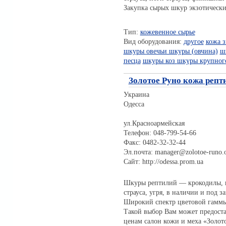
Закупка сырых шкур экзотически
Тип:
кожевенное сырье
Вид оборудования:
другое
кожа 
шкуры
овечьи шкуры (овчина)
ш
песца
шкуры коз
шкуры крупного
Золотое Руно кожа репт
Украина
Одесса
ул.Красноармейская
Телефон: 048-799-54-66
Факс: 0482-32-32-44
Эл.почта: manager@zolotoe-runo.
Сайт: http://odessa.prom.ua
Шкуры рептилий — крокодилы, пи
страуса, угря, в наличии и под за
Широкий спектр цветовой гаммы
Такой выбор Вам может предоста
ценам салон кожи и меха «Золото