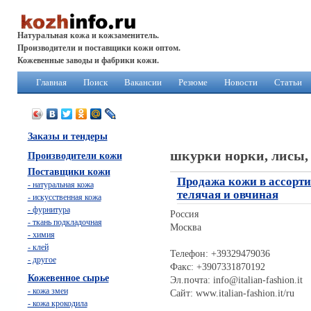
Натуральная кожа и кожзаменитель.
Производители и поставщики кожи оптом.
Кожевенные заводы и фабрики кожи.
Главная
Поиск
Вакансии
Резюме
Новости
Статьи
Заказы и тендеры
шкурки норки, лисы, 
Производители кожи
Поставщики кожи
Продажа кожи в ассорти
- натуральная кожа
телячая и овчиная
- искусственная кожа
- фурнитура
Россия
- ткань подкладочная
Москва
- химия
- клей
Телефон: +39329479036
- другое
Факс: +3907331870192
Кожевенное сырье
Эл.почта: info@italian-fashion.it
- кожа змеи
Сайт: www.italian-fashion.it/ru
- кожа крокодила