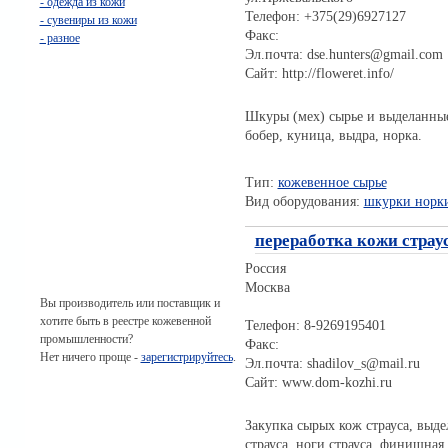
- одежда из кожи
Телефон: +375(29)6927127
- сувениры из кожи
Факс:
- разное
Эл.почта: dse.hunters@gmail.com
Сайт: http://floweret.info/
Шкуры (мех) сырье и выделанные.
бобер, куница, выдра, норка.
Тип:
кожевенное сырье
Вид оборудования:
шкурки норки
переработка кожи страу
Россия
Москва
Вы производитель или поставщик и
хотите быть в реестре кожевенной
Телефон: 8-9269195401
промышленности?
Факс:
Нет ничего проще -
зарегистрируйтесь
.
Эл.почта: shadilov_s@mail.ru
Сайт: www.dom-kozhi.ru
Закупка сырых кож страуса, выд
страуса, ноги страуса, финишная