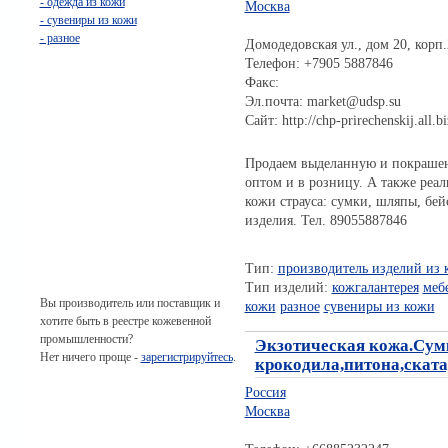
- одежда из кожи
Москва
- сувениры из кожи
- разное
Домодедовская ул., дом 20, корп.
Телефон: +7905 5887846
Факс:
Эл.почта: market@udsp.su
Сайт: http://chp-prirechenskij.all.bi
Продаем выделанную и покрашен
оптом и в розницу. А также реал
кожи страуса: сумки, шляпы, бей
изделия. Тел. 89055887846
Тип:
производитель изделий из 
Тип изделий:
кожгалантерея
меб
Вы производитель или поставщик и
кожи
разное
сувениры из кожи
хотите быть в реестре кожевенной
промышленности?
Экзотическая кожа.Сум
Нет ничего проще -
зарегистрируйтесь
.
крокодила,питона,ската
Россия
Москва