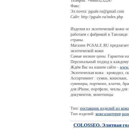
Телефон: +66885232247
Факс:
Эл.почта: pgsale.ru@gmail.com
Сайт: http://pgsale.ru/index.php
Изделия из экзотической кожи о
работаем с фабрикой в Таиланде 
страны.
Магазин PGSALE.RU предлагает 
экзотической кожи
Самые низкие цены. Гарантия на 
Персональный подход к каждому
Ждём Вас на нашем сайте -
www.p
Экзотическая кожа : крокодил, ск
Ассортимент : сумки, кошельки,
сувениры, портмоне, клатчи, бра
для iPhone, портфели, чехлы для
документов, монетницы
Тип:
поставщик изделий из кож
Тип изделий:
кожгалантерея
раз
COLOSSEO. Элитная гож