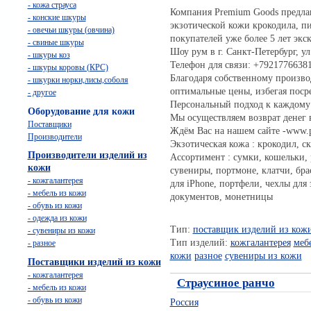
- кожа страуса
Компания Premium Goods предлаг
- конские шкуры
экзотической кожи крокодила, пит
- овечьи шкуры (овчина)
покупателей уже более 5 лет эк
- свиные шкуры
Шоу рум в г. Санкт-Петербург, ул
- шкуры коз
Телефон для связи: +7921776638
- шкуры коровы (КРС)
Благодаря собственному произво
- шкурки норки,лисы,соболя
оптимальные цены, избегая поср
- другое
Персональный подход к каждому
Оборудование для кожи
Мы осуществляем возврат денег в
Поставщики
Ждём Вас на нашем сайте -www.p
Производители
Экзотическая кожа : крокодил, ск
Производители изделий из
Ассортимент : сумки, кошельки,
кожи
сувениры, портмоне, клатчи, бра
- кожгалантерея
для iPhone, портфели, чехлы для
- мебель из кожи
документов, монетницы
- обувь из кожи
- одежда из кожи
Тип:
поставщик изделий из кож
- сувениры из кожи
Тип изделий:
кожгалантерея
меб
- разное
кожи
разное
сувениры из кожи
Поставщики изделий из кожи
- кожгалантерея
Страусиное ранчо
- мебель из кожи
- обувь из кожи
Россия