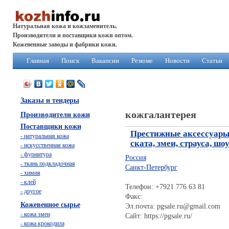
Натуральная кожа и кожзаменитель.
Производители и поставщики кожи оптом.
Кожевенные заводы и фабрики кожи.
Главная
Поиск
Вакансии
Резюме
Новости
Статьи
Заказы и тендеры
кожгалантерея
Производители кожи
Поставщики кожи
Престижные аксессуары 
- натуральная кожа
ската, змеи, страуса, шо
- искусственная кожа
- фурнитура
Россия
- ткань подкладочная
Санкт-Петербург
- химия
- клей
Телефон: +7921 776 63 81
- другое
Факс:
Кожевенное сырье
Эл.почта: pgsale.ru@gmail.com
- кожа змеи
Сайт: https://pgsale.ru/
- кожа крокодила