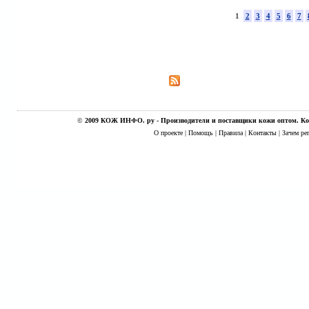
1
2
3
4
5
6
7
©
2009 КОЖ ИНФО. ру - Производители и поставщики кожи оптом. Кож
О проекте
|
Помощь
|
Правила
|
Контакты
|
Зачем ре