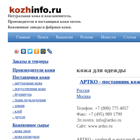
Натуральная кожа и кожзаменитель.
Производители и поставщики кожи оптом.
Кожевенные заводы и фабрики кожи.
Главная
Поиск
Вакансии
Резюме
Новости
Статьи
Заказы и тендеры
кожа для одежды
Производители кожи
Поставщики кожи
АРТКО - поставщик кож
- натуральная кожа
- искусственная кожа
Россия
- фурнитура
Москва
- ткань подкладочная
- химия
Телефон: +7 (800) 775 4057
- клей
Факс: +7 (495) 989 1799
- другое
Эл.почта: info@artko.ru
Кожевенное сырье
Сайт: www.artko.ru
- кожа змеи
- кожа крокодила
АРТКО - удобный и выгодный до