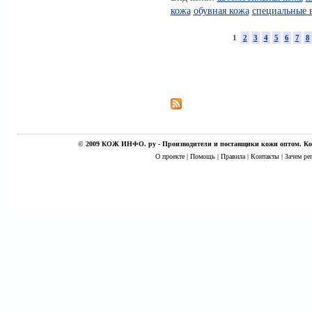
кожа
обувная кожа
специальные 
1
2
3
4
5
6
7
8
©
2009 КОЖ ИНФО. ру - Производители и поставщики кожи оптом. Кож
О проекте
|
Помощь
|
Правила
|
Контакты
|
Зачем ре