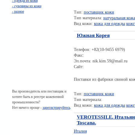
- одежда из кожи
- сувениры из кожи
- разное
Тип:
поставщик кожи
Тип материала:
натуральная кож
Вид кожи:
кожа для одежды
кожг
Южная Корея
Телефон: +82(10-9455 6979)
Факс:
Эл.почта: nik.kim.59@mail.ru
Сайт:
Поставки из фабрики свиной ко
Вы производитель или поставщик и
Тип:
поставщик кожи
хотите быть в реестре кожевенной
Тип материала:
промышленности?
Вид кожи:
кожа для одежды
кожг
Нет ничего проще -
зарегистрируйтесь
.
VEROTESSILE. Итальянс
Toscana.
Италия