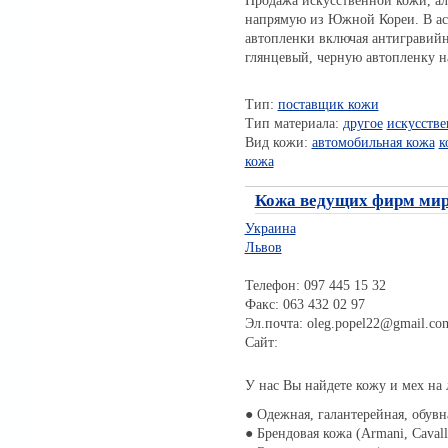
Продажа искусственной кожи, ал
напрямую из Южной Кореи. В ас
автопленки включая антигравий
глянцевый, черную автопленку н
Тип:
поставщик кожи
Тип материала:
другое
искусстве
Вид кожи:
автомобильная кожа
к
кожа
Кожа ведущих фирм ми
Украина
Львов
Телефон: 097 445 15 32
Факс: 063 432 02 97
Эл.почта: oleg.popel22@gmail.co
Сайт:
У нас Вы найдете кожу и мех на 
● Одежная, галантерейная, обувн
● Брендовая кожа (Armani, Cavalli,