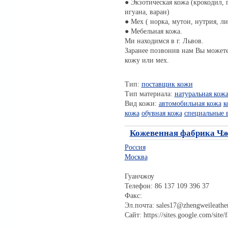
● Экзотическая кожа (крокодил, п
игуана, варан)
● Мех ( норка, мутон, нутрия, ли
● Мебельная кожа.
Ми находимся в г. Львов.
Заранее позвонив нам Вы можете
кожу или мех.
Тип:
поставщик кожи
Тип материала:
натуральная кож
Вид кожи:
автомобильная кожа
к
кожа
обувная кожа
специальные 
Кожевенная фабрика Ч
Россия
Москва
Гуанчжоу
Телефон: 86 137 109 396 37
Факс:
Эл.почта: sales17@zhengweileathe
Сайт: https://sites.google.com/site