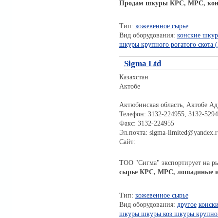
Продам шкуры КРС, МРС, кон
Тип:
кожевенное сырье
Вид оборудования:
конские шку
шкуры крупного рогатого скота 
Sigma Ltd
Казахстан
Актобе
Актюбинская область, Актобе Адр
Телефон: 3132-224955, 3132-5294
Факс: 3132-224955
Эл.почта: sigma-limited@yandex.r
Сайт:
ТОО "Сигма" экспортирует на 
сырье КРС, МРС, лошадиные и
Тип:
кожевенное сырье
Вид оборудования:
другое
конск
шкуры
шкуры коз
шкуры крупног