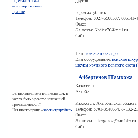
другой
- одежда из кожи
- сувениры из кожи
- разное
город ахтубинск
Телефон: 8927-5500507, 885141-
Факс:
Эл.почта: Kadiev76@mail.ru
Сайт:
Тип:
кожевенное сырье
Вид оборудования:
конские шку
шкуры крупного рогатого скота 
Айбергенов Шамкожа
Казахстан
Актобе
Вы производитель или поставщик и
хотите быть в реестре кожевенной
Казахстан, Актюбинская область,
промышленности?
Телефон: 8701-3946664, 87132-2
Нет ничего проще -
зарегистрируйтесь
.
Факс:
Эл.почта: aibergenov@rambler.ru
Сайт: