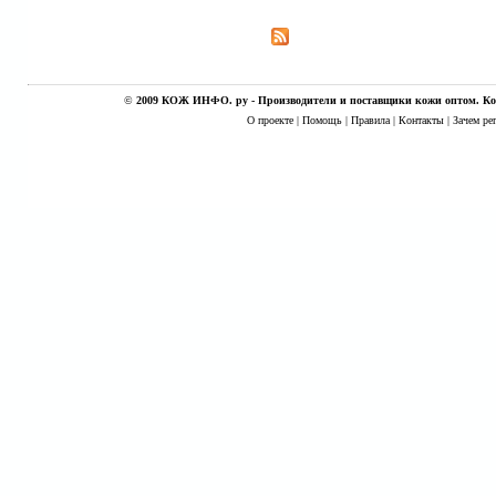
©
2009 КОЖ ИНФО. ру - Производители и поставщики кожи оптом. Кож
О проекте
|
Помощь
|
Правила
|
Контакты
|
Зачем ре