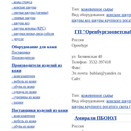
- кожа страуса
- конские шкуры
Тип:
кожевенное сырье
- овечьи шкуры (овчина)
Вид оборудования:
конские шку
- свиные шкуры
шкуры коз
шкуры крупного рогат
- шкуры коз
- шкуры коровы (КРС)
ГП "Оренбургзооветсна
- шкурки норки,лисы,соболя
- другое
Россия
Оренбург
Оборудование для кожи
Поставщики
ул. Беляевская 40
Производители
Телефон: 3532-397418
Производители изделий из
Факс:
кожи
Эл.почта: hublan@yandex.ru
- кожгалантерея
Сайт:
- мебель из кожи
- обувь из кожи
- одежда из кожи
Тип:
кожевенное сырье
- сувениры из кожи
Вид оборудования:
конские шку
- разное
шкуры крупного рогатого скота 
Поставщики изделий из кожи
- кожгалантерея
Амирали ПБОЮЛ
- мебель из кожи
Россия
- обувь из кожи