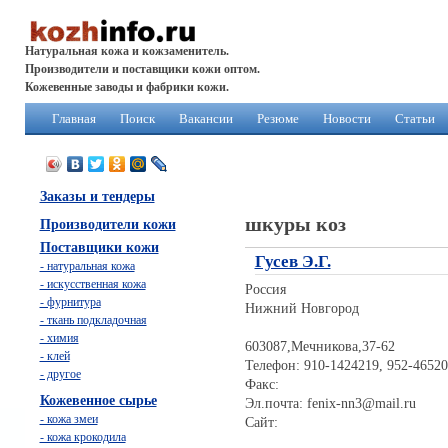
Натуральная кожа и кожзаменитель.
Производители и поставщики кожи оптом.
Кожевенные заводы и фабрики кожи.
Главная
Поиск
Вакансии
Резюме
Новости
Статьи
Заказы и тендеры
шкуры коз
Производители кожи
Поставщики кожи
Гусев Э.Г.
- натуральная кожа
- искусственная кожа
Россия
- фурнитура
Нижний Новгород
- ткань подкладочная
- химия
603087,Мечникова,37-62
- клей
Телефон: 910-1424219, 952-4652
- другое
Факс:
Кожевенное сырье
Эл.почта: fenix-nn3@mail.ru
- кожа змеи
Сайт:
- кожа крокодила