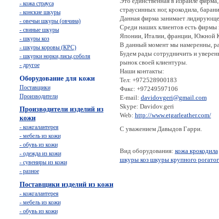
Это единственная в Израиле фирма,
- кожа страуса
страусинных ног, крокодила, барани
- конские шкуры
Данная фирма занимает лидирующее 
- овечьи шкуры (овчина)
Среди наших клиентов есть фирмы и
- свиные шкуры
Японии, Италии, франции, Южной 
- шкуры коз
В данный момент мы намеренны, р
- шкуры коровы (КРС)
Будем рады сотрудничить и уверен
- шкурки норки,лисы,соболя
рынок своей клиентуры.
- другое
Наши контакты:
Оборудование для кожи
Тел: +972528900183
Поставщики
Факс: +97249597106
Производители
E-mail:
davidovgeri@gmail.com
Skype: Davidov.geri
Производители изделий из
Web:
http://www.etgarleather.com/
кожи
- кожгалантерея
С уважением Давыдов Гарри.
- мебель из кожи
- обувь из кожи
Вид оборудования:
кожа крокодила
- одежда из кожи
шкуры коз
шкуры крупного рогатог
- сувениры из кожи
- разное
Поставщики изделий из кожи
- кожгалантерея
- мебель из кожи
- обувь из кожи