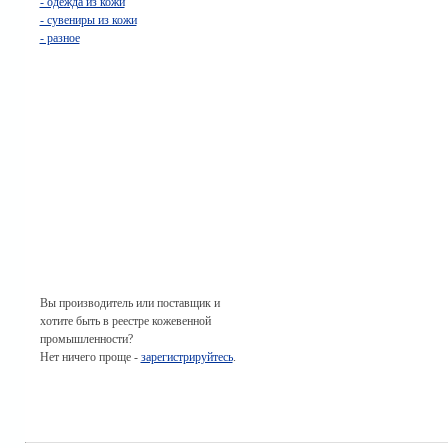
- одежда из кожи
- сувениры из кожи
- разное
Вы производитель или поставщик и
хотите быть в реестре кожевенной
промышленности?
Нет ничего проще -
зарегистрируйтесь
.