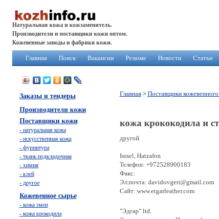
Натуральная кожа и кожзаменитель.
Производители и поставщики кожи оптом.
Кожевенные заводы и фабрики кожи.
Главная
Поиск
Вакансии
Резюме
Новости
Статьи
Главная
>
Поставщики кожевенного
Заказы и тендеры
Производители кожи
Поставщики кожи
кожа крококодила и ст
- натуральная кожа
другой
- искусственная кожа
- фурнитура
Israel, Hatzafon
- ткань подкладочная
Телефон: +972528900183
- химия
Факс:
- клей
Эл.почта: davidovgeri@gmail.com
- другое
Сайт: www.etgarleather.com
Кожевенное сырье
- кожа змеи
"Эдгар" ltd.
- кожа крокодила