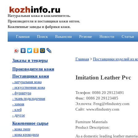
Натуральная кожа и кожзаменитель.
Производители и поставщики кожи оптом.
Кожевенные заводы и фабрики кожи.
Главная
Поиск
Вакансии
Резюме
Новости
Статьи
Главная
>
Поставщики изделий из к
Заказы и тендеры
Производители кожи
Поставщики кожи
Imitation Leather Pvc
- натуральная кожа
- искусственная кожа
Телефон: 0086 20 29123491
- фурнитура
Факс: 0086 20 29123485
- ткань подкладочная
Эл.почта: Feng@rfindustry.com
- химия
Сайт: www.rfindustry.com
- клей
- другое
Furniture Materials
Кожевенное сырье
Product Description:
- кожа змеи
- кожа крокодила
As a domestic leading leather materi