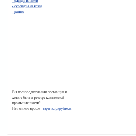
- одежда из кожи
- сувениры из кожи
- разное
Вы производитель или поставщик и
хотите быть в реестре кожевенной
промышленности?
Нет ничего проще -
зарегистрируйтесь
.