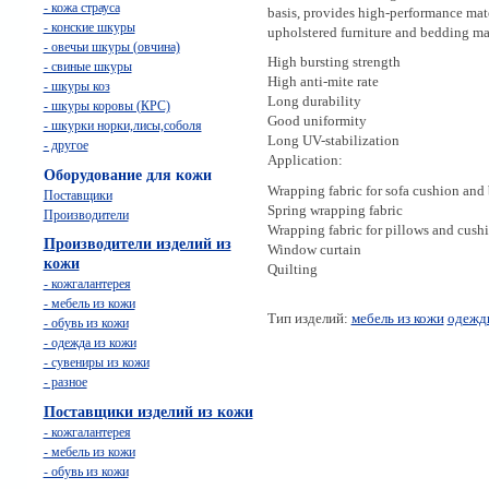
- кожа страуса
basis, provides high-performance mate
- конские шкуры
upholstered furniture and bedding ma
- овечьи шкуры (овчина)
High bursting strength
- свиные шкуры
High anti-mite rate
- шкуры коз
Long durability
- шкуры коровы (КРС)
Good uniformity
- шкурки норки,лисы,соболя
Long UV-stabilization
- другое
Application:
Оборудование для кожи
Wrapping fabric for sofa cushion and
Поставщики
Spring wrapping fabric
Производители
Wrapping fabric for pillows and cush
Производители изделий из
Window curtain
кожи
Quilting
- кожгалантерея
- мебель из кожи
Тип изделий:
мебель из кожи
одеждк
- обувь из кожи
- одежда из кожи
- сувениры из кожи
- разное
Поставщики изделий из кожи
- кожгалантерея
- мебель из кожи
- обувь из кожи