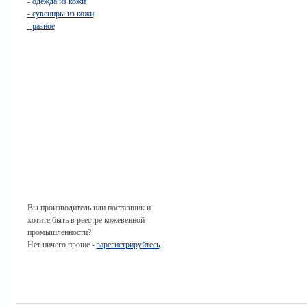
- одежда из кожи
- сувениры из кожи
- разное
Вы производитель или поставщик и
хотите быть в реестре кожевенной
промышленности?
Нет ничего проще -
зарегистрируйтесь
.