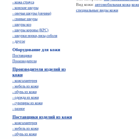
- кожа страуса
Вид кожи:
автомобильная кожа
кож
- конские шкуры
специальные виды кожи
- овечьи шкуры (овчина)
- свиные шкуры
- шкуры коз
- шкуры коровы (КРС)
- шкурки норки,лисы,соболя
- другое
Оборудование для кожи
Поставщики
Производители
Производители изделий из
кожи
- кожгалантерея
- мебель из кожи
- обувь из кожи
- одежда из кожи
- сувениры из кожи
- разное
Поставщики изделий из кожи
- кожгалантерея
- мебель из кожи
- обувь из кожи