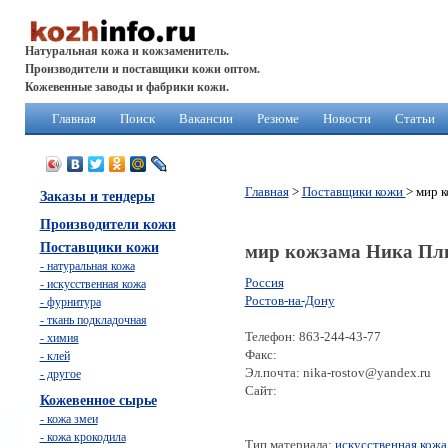
Натуральная кожа и кожзаменитель.
Производители и поставщики кожи оптом.
Кожевенные заводы и фабрики кожи.
Главная
Поиск
Вакансии
Резюме
Новости
Статьи
Главная
>
Поставщики кожи
> мир 
Заказы и тендеры
Производители кожи
Поставщики кожи
мир кожзама Ника Пл
- натуральная кожа
Россия
- искусственная кожа
Ростов-на-Дону
- фурнитура
- ткань подкладочная
Телефон: 863-244-43-77
- химия
Факс:
- клей
Эл.почта: nika-rostov@yandex.ru
- другое
Сайт:
Кожевенное сырье
- кожа змеи
- кожа крокодила
Тип материала:
искусственная кожа