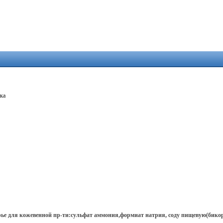
ка
рье для кожевенной пр-ти:сульфат аммония,формиат натрия, соду пищевую(бико