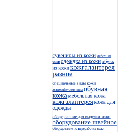
сувениры из кожи
мебель из
одеждка из кожи
обувь
кожи
кожгалантерея
из кожи
разное
специальные виды кожи
обувная
автомобильная кожа
кожа
мебельная кожа
кожгалантерея
кожа для
одежды
оборудование для выделки кожи
оборудование швейное
оборудование по переработке кожи