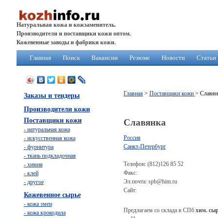
Натуральная кожа и кожзаменитель.
Производители и поставщики кожи оптом.
Кожевенные заводы и фабрики кожи.
Главная
Поиск
Вакансии
Резюме
Новости
Статьи
Главная
>
Поставщики кожи
> Славян
Заказы и тендеры
Производители кожи
Поставщики кожи
Славянка
- натуральная кожа
Россия
- искусственная кожа
Санкт-Петербург
- фурнитура
- ткань подкладочная
Телефон: (812)126 85 52
- химия
Факс:
- клей
Эл.почта: spb@him.ru
- другое
Сайт:
Кожевенное сырье
- кожа змеи
Предлагаем со склада в СПб
хим. сы
- кожа крокодила