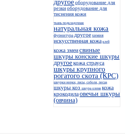
другое
оборудование для
резки
оборудование для
тиснения кожи
ткань подкладочная
натуральная кожа
другое
фурнитура
химия
искусственная кожа
клей
свиные
кожа змеи
шкуры
конские шкуры
другое
кожа страуса
шкуры крупного
рогатого скота (КРС)
шкурки норки, лисы, соболя, песца
шкуры коз
кожа
шкура оленя
овечьи шкуры
крокодила
(овчина)