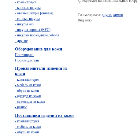
др.Надеемся на взаимовыгодное сотру
- кожа страуса
- конские шкуры
- овечьи шкуры (овчина)
Тип материала:
другое
химия
- свиные шкуры
Вид кожи:
- шкуры коз
- шкуры коровы (КРС)
- шкурки норки,лисы,соболя
- другое
Оборудование для кожи
Поставщики
Производители
Производители изделий из
кожи
- кожгалантерея
- мебель из кожи
- обувь из кожи
- одежда из кожи
- сувениры из кожи
- разное
Поставщики изделий из кожи
- кожгалантерея
- мебель из кожи
- обувь из кожи