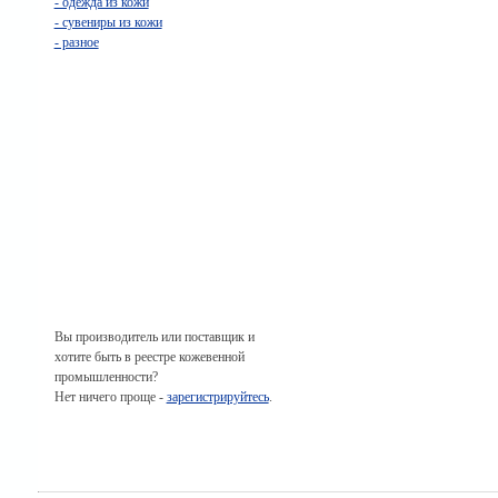
- одежда из кожи
- сувениры из кожи
- разное
Вы производитель или поставщик и
хотите быть в реестре кожевенной
промышленности?
Нет ничего проще -
зарегистрируйтесь
.