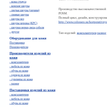
- кожа страуса
- конские шкуры
Производство высококачественной 
- овечьи шкуры (овчина)
POSM.
- свиные шкуры
Полный цикл; дизайн, конструирова
- шкуры коз
http://www.colosseo.su/korporativn
- шкуры коровы (КРС)
- шкурки норки,лисы,соболя
- другое
Тип изделий:
кожгалантерея
разное
Оборудование для кожи
Поставщики
Производители
Производители изделий из
кожи
- кожгалантерея
- мебель из кожи
- обувь из кожи
- одежда из кожи
- сувениры из кожи
- разное
Поставщики изделий из кожи
- кожгалантерея
- мебель из кожи
- обувь из кожи