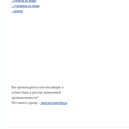
- одежда из кожи
- сувениры из кожи
- разное
Вы производитель или поставщик и
хотите быть в реестре кожевенной
промышленности?
Нет ничего проще -
зарегистрируйтесь
.