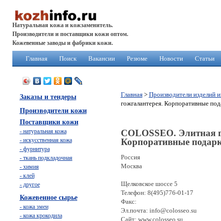
Натуральная кожа и кожзаменитель.
Производители и поставщики кожи оптом.
Кожевенные заводы и фабрики кожи.
Главная
Поиск
Вакансии
Резюме
Новости
Статьи
Главная
>
Производители изделий и
Заказы и тендеры
гожгалантерея. Корпоративные под
Производители кожи
Поставщики кожи
- натуральная кожа
COLOSSEO. Элитная г
- искусственная кожа
Корпоративные подарк
- фурнитура
Россия
- ткань подкладочная
Москва
- химия
- клей
Щелковское шоссе 5
- другое
Телефон: 8(495)776-01-17
Кожевенное сырье
Факс:
- кожа змеи
Эл.почта: info@colosseo.su
- кожа крокодила
Сайт: www.colosseo.su