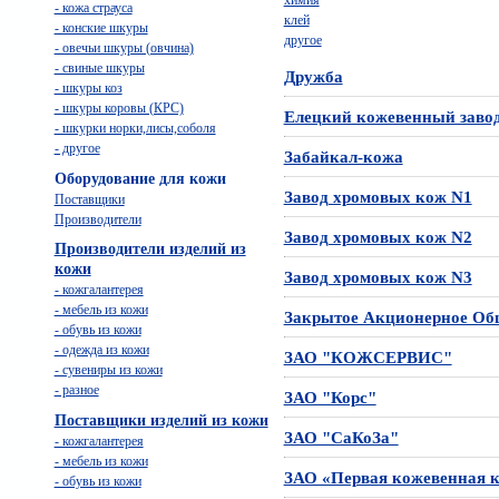
- кожа страуса
клей
- конские шкуры
другое
- овечьи шкуры (овчина)
- свиные шкуры
Дружба
- шкуры коз
- шкуры коровы (КРС)
Елецкий кожевенный заво
- шкурки норки,лисы,соболя
- другое
Забайкал-кожа
Оборудование для кожи
Завод хромовых кож N1
Поставщики
Производители
Завод хромовых кож N2
Производители изделий из
кожи
Завод хромовых кож N3
- кожгалантерея
- мебель из кожи
Закрытое Акционерное О
- обувь из кожи
- одежда из кожи
ЗАО "КОЖСЕРВИС"
- сувениры из кожи
- разное
ЗАО "Корс"
Поставщики изделий из кожи
ЗАО "СаКоЗа"
- кожгалантерея
- мебель из кожи
ЗАО «Первая кожевенная 
- обувь из кожи