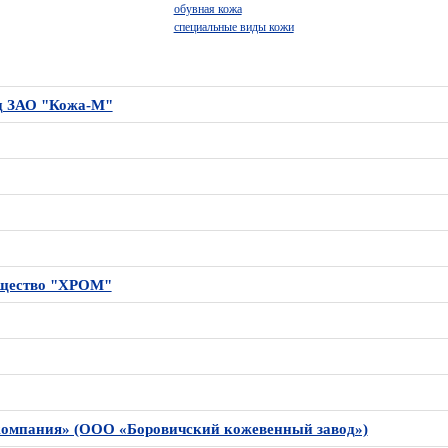
обувная кожа
специальные виды кожи
д ЗАО "Кожа-М"
бщество "ХРОМ"
компания» (ООО «Боровичский кожевенный завод»)