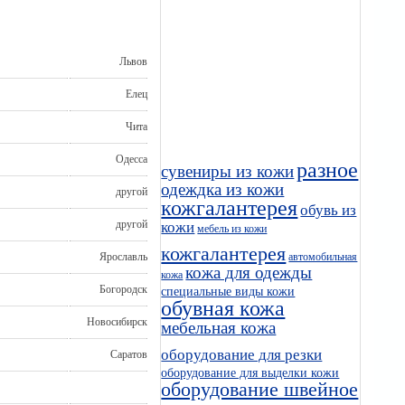
Львов
Елец
Чита
Одесса
разное
сувениры из кожи
одеждка из кожи
другой
кожгалантерея
обувь из
другой
кожи
мебель из кожи
кожгалантерея
автомобильная
Ярославль
кожа для одежды
кожа
Богородск
специальные виды кожи
обувная кожа
Новосибирск
мебельная кожа
оборудование для резки
Саратов
оборудование для выделки кожи
оборудование швейное