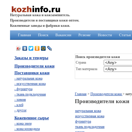
Натуральная кожа и кожзаменитель.
Производители и поставщики кожи оптом.
Кожевенные заводы и фабрики кожи.
Главная
Поиск
Вакансии
Резюме
Новости
Статьи
Поиск производителя кожи
Заказы и тендеры
Страна
Производители кожи
Тип материала
Поставщики кожи
- натуральная кожа
- искусственная кожа
- фурнитура
Главная
>
Производители кожи
> нат
- ткань подкладочная
- химия
Производители кожи
- клей
- другое
натуральная кожа
искусственная кожа
Кожевенное сырье
фурнитура
- кожа змеи
ткань подкладочная
- кожа крокодила
химия