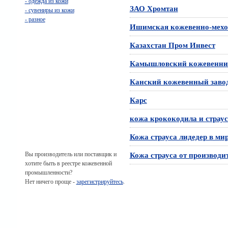
- одежда из кожи
ЗАО Хромтан
- сувениры из кожи
- разное
Ишимская кожевенно-мехо
Казахстан Пром Инвест
Камышловский кожевенни
Канский кожевенный заво
Карс
кожа крококодила и страус
Кожа страусa лидедер в мир
Вы производитель или поставщик и
Кожа страуса от производи
хотите быть в реестре кожевенной
промышленности?
Нет ничего проще -
зарегистрируйтесь
.