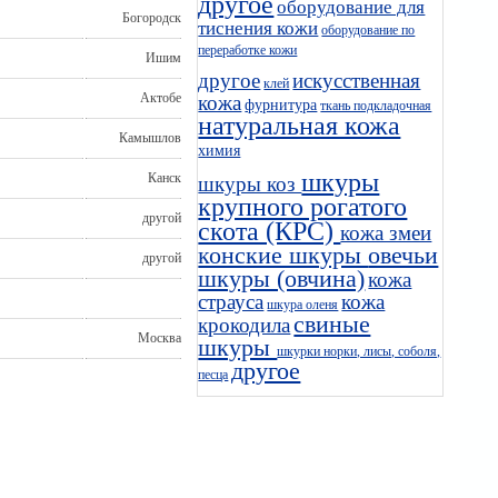
другое
оборудование для
Богородск
тиснения кожи
оборудование по
переработке кожи
Ишим
другое
искусственная
клей
Актобе
кожа
фурнитура
ткань подкладочная
натуральная кожа
Камышлов
химия
шкуры
Канск
шкуры коз
крупного рогатого
другой
скота (КРС)
кожа змеи
конские шкуры
овечьи
другой
шкуры (овчина)
кожа
страуса
кожа
шкура оленя
свиные
крокодила
Москва
шкуры
шкурки норки, лисы, соболя,
другое
песца