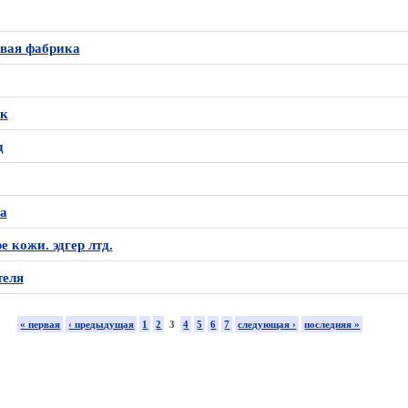
вая фабрика
к
д
а
е кожи. эдгер лтд.
теля
« первая
‹ предыдущая
1
2
3
4
5
6
7
следующая ›
последняя »