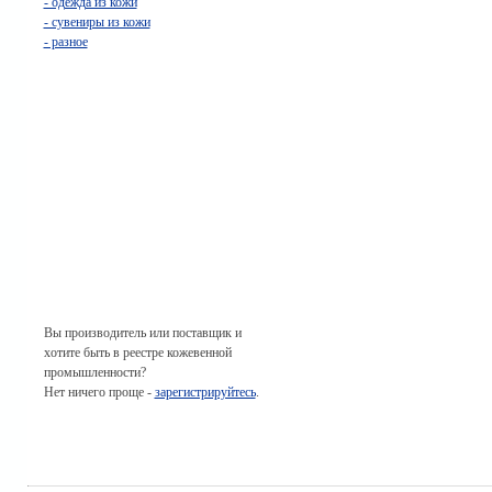
- одежда из кожи
- сувениры из кожи
- разное
Вы производитель или поставщик и
хотите быть в реестре кожевенной
промышленности?
Нет ничего проще -
зарегистрируйтесь
.