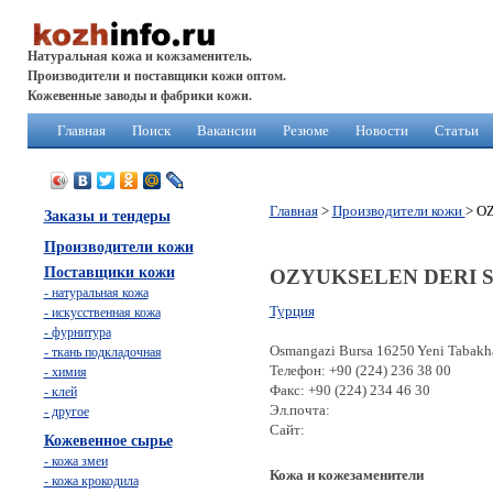
Натуральная кожа и кожзаменитель.
Производители и поставщики кожи оптом.
Кожевенные заводы и фабрики кожи.
Главная
Поиск
Вакансии
Резюме
Новости
Статьи
Главная
>
Производители кожи
> O
Заказы и тендеры
Производители кожи
Поставщики кожи
OZYUKSELEN DERI SA
- натуральная кожа
Турция
- искусственная кожа
- фурнитура
Osmangazi Bursa 16250 Yeni Tabakh
- ткань подкладочная
Телефон: +90 (224) 236 38 00
- химия
Факс: +90 (224) 234 46 30
- клей
Эл.почта:
- другое
Сайт:
Кожевенное сырье
- кожа змеи
Кожа и кожезаменители
- кожа крокодила