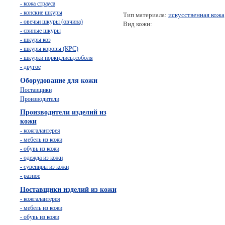
- кожа страуса
- конские шкуры
Тип материала:
искусственная кожа
- овечьи шкуры (овчина)
Вид кожи:
- свиные шкуры
- шкуры коз
- шкуры коровы (КРС)
- шкурки норки,лисы,соболя
- другое
Оборудование для кожи
Поставщики
Производители
Производители изделий из
кожи
- кожгалантерея
- мебель из кожи
- обувь из кожи
- одежда из кожи
- сувениры из кожи
- разное
Поставщики изделий из кожи
- кожгалантерея
- мебель из кожи
- обувь из кожи