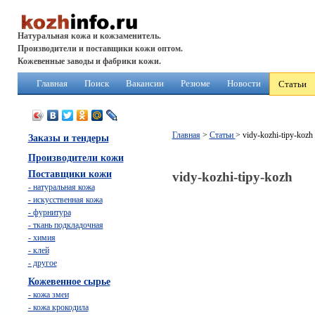
Натуральная кожа и кожзаменитель.
Производители и поставщики кожи оптом.
Кожевенные заводы и фабрики кожи.
Главная
Поиск
Вакансии
Резюме
Новости
Статьи
Главная
>
Статьи
> vidy-kozhi-tipy-kozh
Заказы и тендеры
Производители кожи
Поставщики кожи
vidy-kozhi-tipy-kozh
- натуральная кожа
- искусственная кожа
- фурнитура
- ткань подкладочная
- химия
- клей
- другое
Кожевенное сырье
- кожа змеи
- кожа крокодила