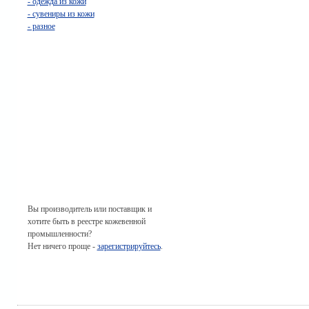
- одежда из кожи
- сувениры из кожи
- разное
Вы производитель или поставщик и
хотите быть в реестре кожевенной
промышленности?
Нет ничего проще -
зарегистрируйтесь
.