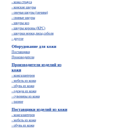
- кожа страуса
- конские шкуры
- овечьи шкуры (овчина)
- свиные шкуры
- шкуры коз
- шкуры коровы (КРС)
- шкурки норки,лисы,соболя
- другое
Оборудование для кожи
Поставщики
Производители
Производители изделий из
кожи
- кожгалантерея
- мебель из кожи
- обувь из кожи
- одежда из кожи
- сувениры из кожи
- разное
Поставщики изделий из кожи
- кожгалантерея
- мебель из кожи
- обувь из кожи